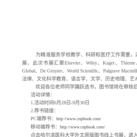
为精准服务学校教学、科研和医疗工作需要，
展，此次书展汇聚
Elsevier
、
Wiley
、
Kager
、
Thieme
Global
、
De Gruyter
、
World Scientific
、
Palgrave Macmil
法律、文化科学教育、语言学、文学、历史地理、艺
欢迎各位老师同学踊跃选书，图书馆将在审核
活动详情：
1.
活动时间
6
月
28
日
-9
月
30
日
2.
荐书链接：
PC
端荐书：
http://www.cnpbook.com/
移动端荐书：
http://www.cnpbook.com/
点击哈尔滨医科大学外文原版图书线上书展，进