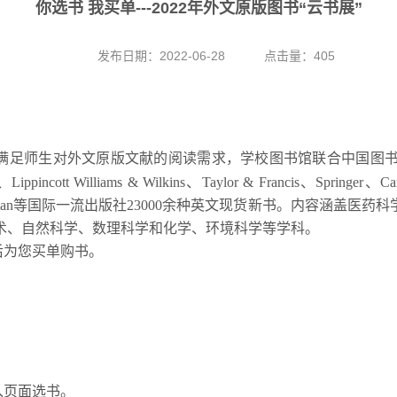
你选书 我买单---2022年外文原版图书“云书展”
发布日期：2022-06-28
点击量：
405
满足师生对外文原版文献的阅读需求，学校图书馆联合中国图
、
Lippincott Williams & Wilkins
、
Taylor & Francis
、
Springer
、
Ca
lan
等国际一流出版社
23000
余种英文现货新书。内容涵盖医药科
术、自然科学、数理科学和化学、环境科学等学科。
后为您买单购书。
入页面选书。