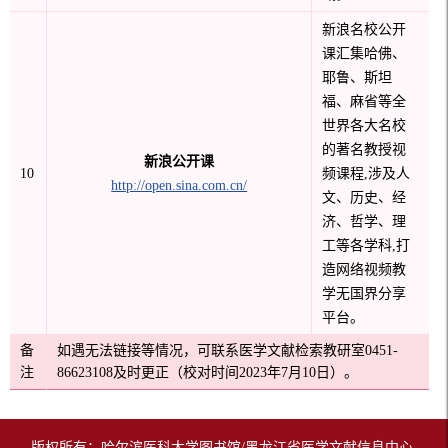
新浪名校公开
课汇集哈佛、
耶鲁、斯坦
福、麻省等全
世界各大名校
的著名教授视
新浪公开课
10
频课程
,涉及人
http://open.sina.com.cn/
文、历史、经
济、哲学、理
工等各学科,打
造网络视频教
学无国界分享
平台。
备
如遇无法链接等情况，可联系
医学文献检索教研室
0451-
注
86623108
及时更正（校对时间2023年7月10日）。
版权所有：哈尔滨医科大学图书馆/黑龙江省医学文献信息中心